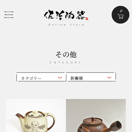
0
カテゴリから探す
categories
その他
全商品
土鍋
炊飯鍋
耐熱器
調理器
CATEGORY
その他
IH対応