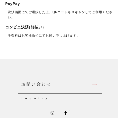
PayPay
決済画面にてご選択した上、QRコードをスキャンしてご利用くださ
い。
コンビニ決済(前払い)
手数料はお客様負担にてお願い申し上げます。
ログイン
会員登録
お問い合わせ
法人のお客様へ
特定商取引法に基づく表記
プライバシーポリシー
配送送料について
支払いについて
お問い合わせ
i
n
q
u
i
r
y
佐治陶器のオフィシャルInstagram
佐治陶器のオフィシャルFace