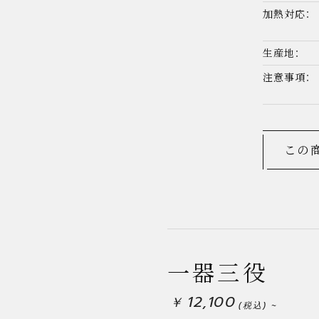
加熱対応：
生産地：
注意事項：
この
カテゴリから
全商品
一器三役
IH対応
12,100