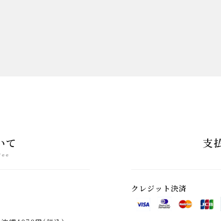
いて
支
fee
クレジット決済