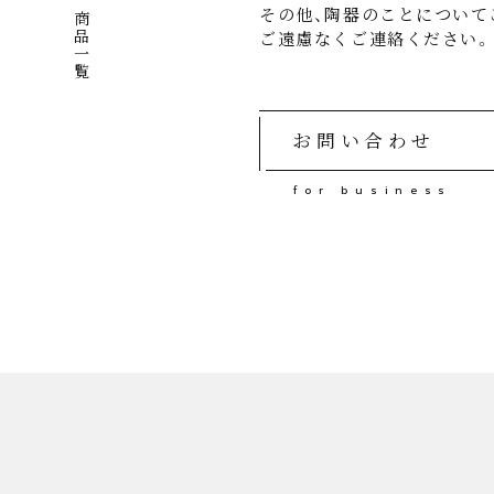
その他、陶器のことについて
商品一覧
お問い合わせ
f
o
r
b
u
s
i
n
e
s
s