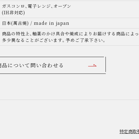
ガスコンロ、電子レンジ、オーブン
日本(萬古焼) / made in japan
商品の特性上、釉薬のかけ具合や焼成によりお届けする商品によっ
多少異なることがございます。予めご了承下さい。
商品について問い合わせる
探す
categories
土鍋
炊飯鍋
耐熱器
調理器
特定商取引